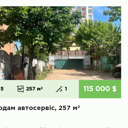
115 000 $
5
257 м
2
1
2
одам автосервіс, 257 м