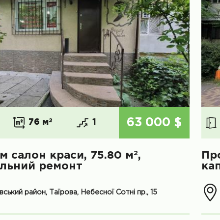
63 000 $
76 м
2
1
2
м салон краси, 75.80 м
,
Пр
альний ремонт
ка
вський район, Таїрова, Небесної Сотні пр., 15