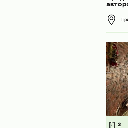
автор
При
2