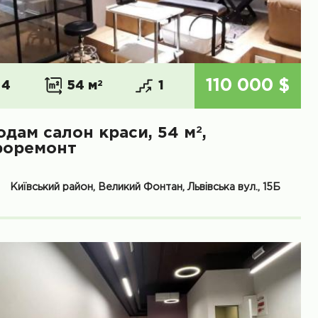
110 000 $
4
54 м
2
1
2
одам салон краси, 54 м
,
роремонт
Київський район, Великий Фонтан, Львівська вул., 15Б