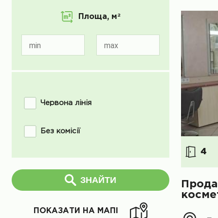
Площа,
м
2
min
max
Червона лінія
Без комісії
4
ЗНАЙТИ
Прода
косме
ПОКАЗАТИ НА МАПІ