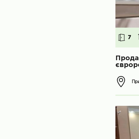
7
Прода
єврор
При