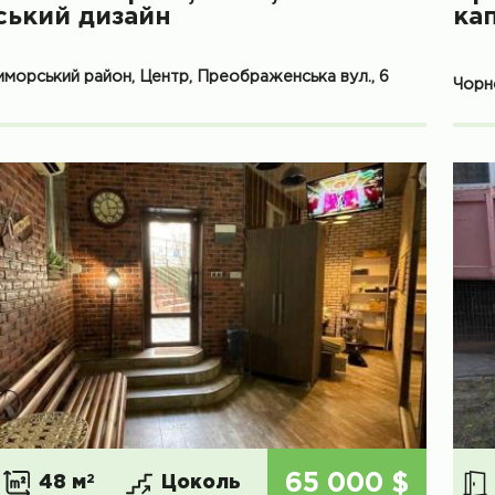
ський дизайн
ка
морський район, Центр, Преображенська вул., 6
Чорн
65 000 $
48 м
2
Цоколь