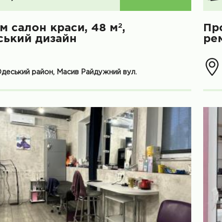
2
м салон краси, 48 м
,
Про
ський дизайн
ре
Одеський район, Масив Райдужний вул.