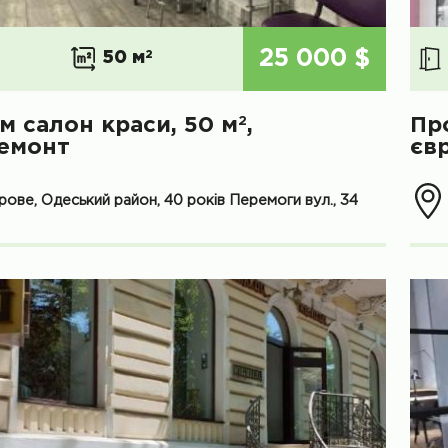
25 000 $
50 м
2
2
м салон краси, 50 м
,
Пр
емонт
єв
рове, Одеський район, 40 років Перемоги вул., 34