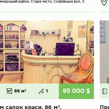
морський район, Старе місто, Софіївська вул., 5
95 000 $
86 м
2
1
2
м салон краси, 86 м
,
Пр