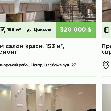
320 000 $
153 м
2
Цоколь
2
м салон краси, 153 м
,
Пр
емонт
єв
морський район, Центр, Італійська вул., 27