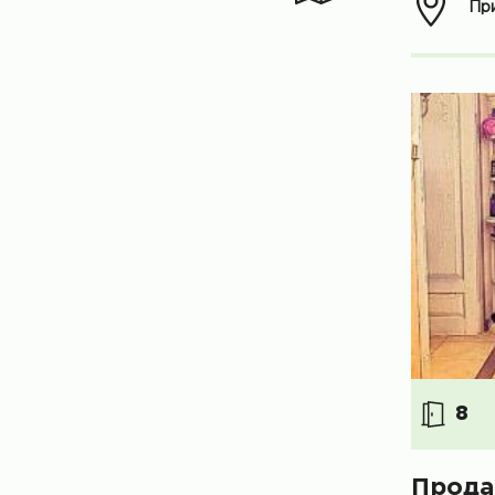
При
8
Прода