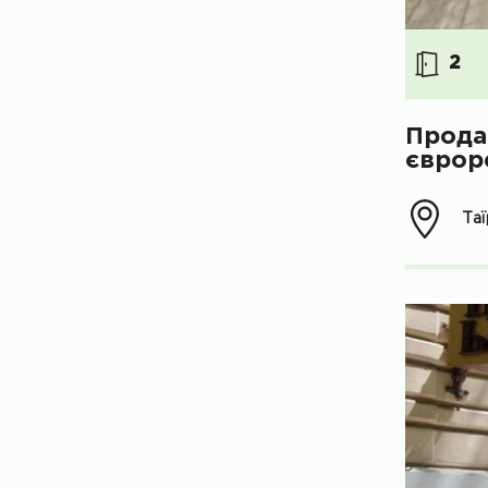
2
Прода
єврор
Таї