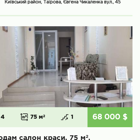
Київський район, Таїрова, Євгена Чикаленка вул., 45
68 000 $
4
75 м
2
1
2
одам салон краси, 75 м
,