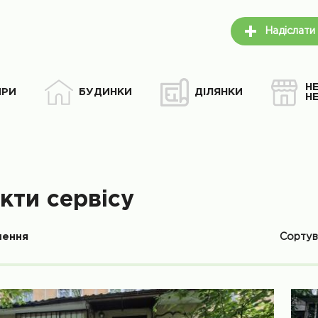
Надіслати
Н
ИРИ
БУДИНКИ
ДІЛЯНКИ
Н
кти сервісу
Сорту
шення