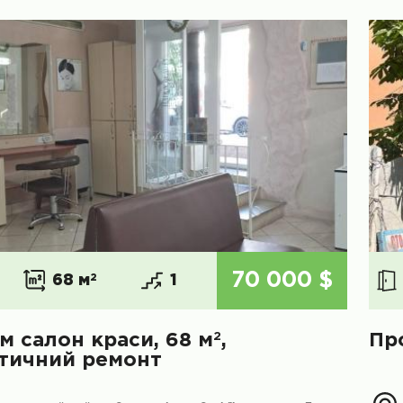
70 000 $
68 м
2
1
2
м салон краси, 68 м
,
Пр
тичний ремонт