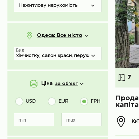
Нежитлову нерухомість
Одеса: Все місто
Вид
7
Ціна
за об’єкт
Прода
USD
EUR
ГРН
капіт
min
max
Киї