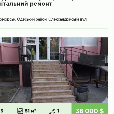
пітальний ремонт
оморськ, Одеський район, Олександрійська вул.
38 000 $
3
51 м
2
1