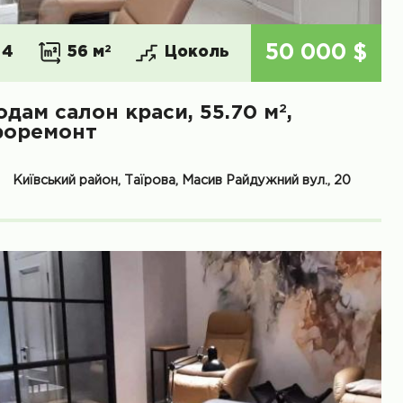
50 000 $
4
56 м
2
Цоколь
2
одам салон краси, 55.70 м
,
роремонт
Київський район, Таїрова, Масив Райдужний вул., 20