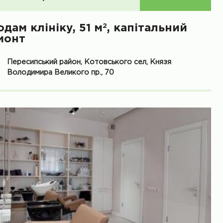
2
дам клініку, 51 м
, капітальний
монт
Пересипський район, Котовського сел, Князя
Володимира Великого пр., 70