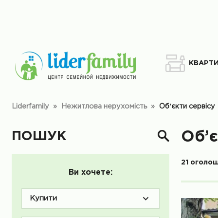
КВАРТ
Liderfamily
»
Нежитлова нерухомість
»
Обʼєкти сервісу
ПОШУК
Об’є
21 оголо
Ви хочете:
Купити