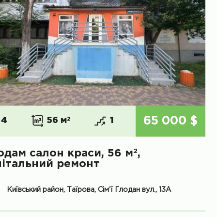
65 000 $
4
56 м
2
1
2
одам салон краси, 56 м
,
пітальний ремонт
Київський район, Таїрова, Сім'ї Глодан вул., 13А