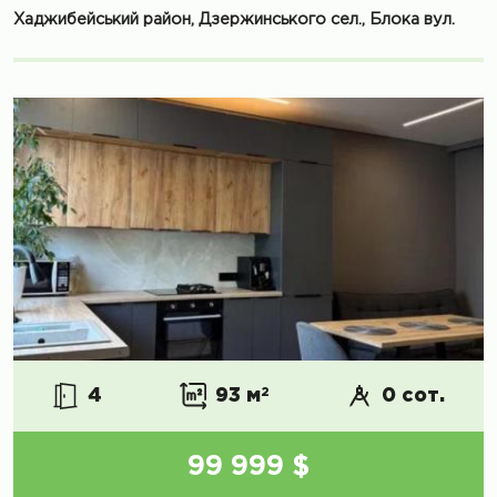
Хаджибейський район, Дзержинського сел., Блока вул.
4
93 м
2
0 сот.
99 999 $