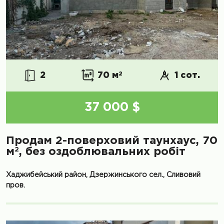
2
70 м
2
1 сот.
37 000 $
Продам 2-поверховий таунхаус, 70
2
м
, без оздоблювальних робіт
Хаджибейський район, Дзержинського сел., Сливовий
пров.