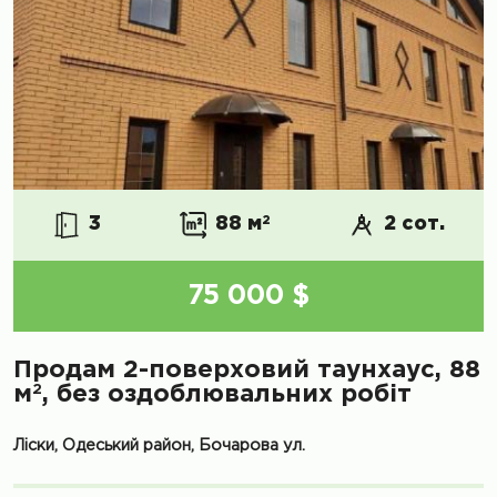
3
88 м
2
2 сот.
75 000 $
Продам 2-поверховий таунхаус, 88
2
м
, без оздоблювальних робіт
Ліски, Одеський район, Бочарова ул.