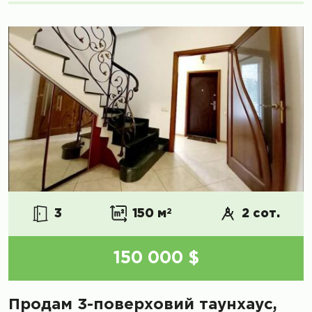
3
150 м
2
2 сот.
150 000 $
Продам 3-поверховий таунхаус,