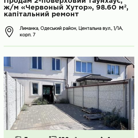
Продам 2-поверховий таунхаус,
2
ж/м «Червоный Хутор», 98.60 м
,
капітальний ремонт
Лиманка, Одеський район, Центальна вул., 1/1А,
корп. 7