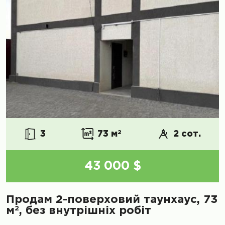
3
73 м
2
2 сот.
43 000 $
Продам 2-поверховий таунхаус, 73
2
м
, без внутрішніх робіт