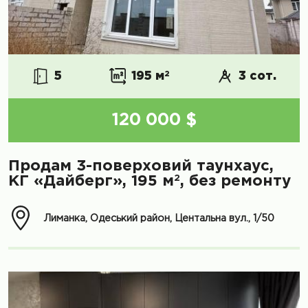
5
195 м
2
3 сот.
120 000 $
Продам 3-поверховий таунхаус,
2
КГ «Дайберг», 195 м
, без ремонту
Лиманка, Одеський район, Центальна вул., 1/50