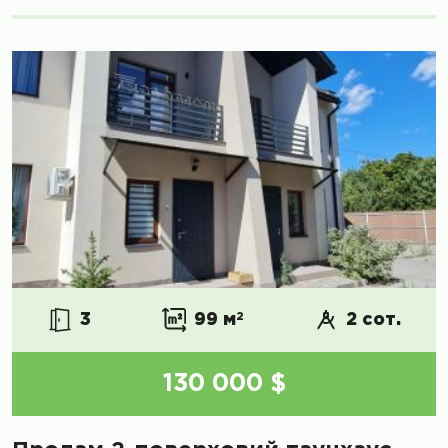
3
99 м
2
2 сот.
130 000 $