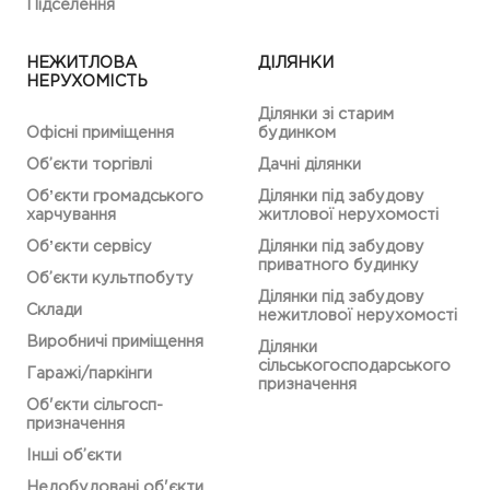
Підселення
НЕЖИТЛОВА
ДІЛЯНКИ
НЕРУХОМІСТЬ
Ділянки зі старим
Офісні приміщення
будинком
Об’єкти торгівлі
Дачні ділянки
Обʼєкти громадського
Ділянки під забудову
харчування
житлової нерухомості
Обʼєкти сервісу
Ділянки під забудову
приватного будинку
Об’єкти культпобуту
Ділянки під забудову
Склади
нежитлової нерухомості
Виробничі приміщення
Ділянки
сільськогосподарського
Гаражі/паркінги
призначення
Об'єкти сільгосп-
призначення
Інші об’єкти
Недобудовані об'єкти