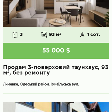
3
93 м
2
1 сот.
55 000 $
Продам 3-поверховий таунхаус, 93
2
м
, без ремонту
Лиманка, Одеський район, Ізмаїльська вул.