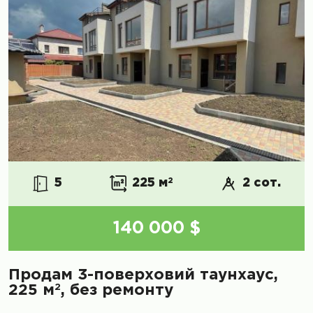
5
225 м
2
2 сот.
140 000 $
Продам 3-поверховий таунхаус,
2
225 м
, без ремонту