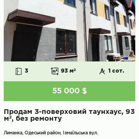
3
93 м
2
1 сот.
55 000 $
Продам 3-поверховий таунхаус, 93
2
м
, без ремонту
Лиманка, Одеський район, Ізмаїльська вул.