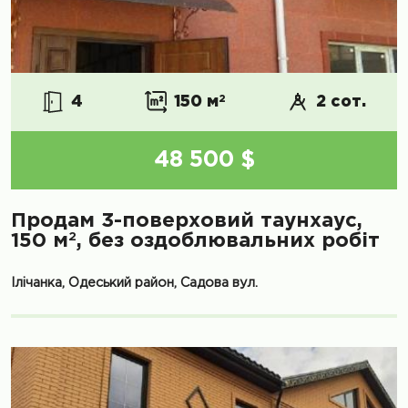
4
150 м
2
2 сот.
48 500 $
Продам 3-поверховий таунхаус,
2
150 м
, без оздоблювальних робіт
Ілічанка, Одеський район, Садова вул.