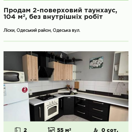
Продам 2-поверховий таунхаус,
2
104 м
, без внутрішніх робіт
Ліски, Одеський район, Одеська вул.
2
55 м
2
0 сот.