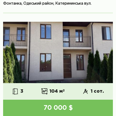
Фонтанка, Одеський район, Катерининська вул.
3
104 м
2
1 сот.
70 000 $