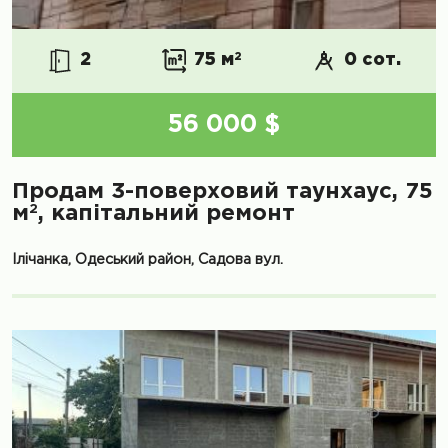
2
75 м
2
0 сот.
56 000 $
Продам 3-поверховий таунхаус, 75
2
м
, капітальний ремонт
Ілічанка, Одеський район, Садова вул.