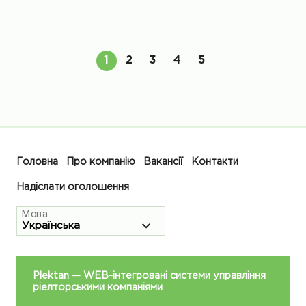
1
2
3
4
5
Головна
Про компанію
Вакансії
Контакти
Надіслати оголошення
Мова
Plektan
— WEB-інтегровані системи управління
ріелторськими компаніями