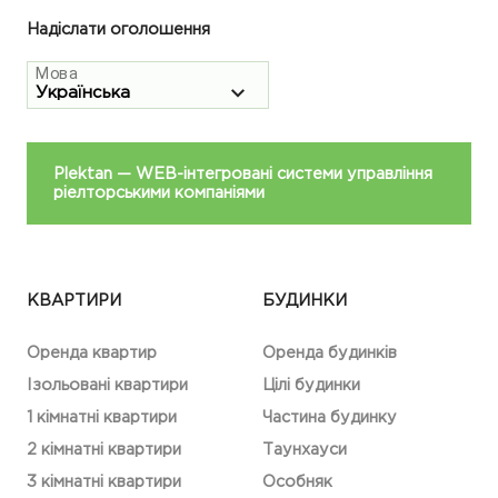
Надіслати оголошення
Мова
Plektan
— WEB-інтегровані системи управління
ріелторськими компаніями
КВАРТИРИ
БУДИНКИ
Оренда квартир
Оренда будинків
Ізольовані квартири
Цілі будинки
1 кімнатні квартири
Частина будинку
2 кімнатні квартири
Таунхауси
3 кімнатні квартири
Особняк