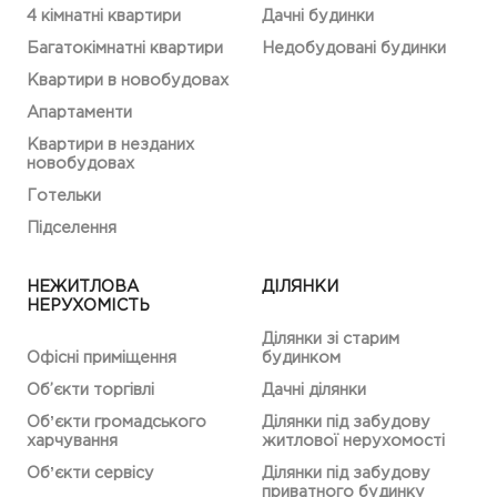
4 кімнатні квартири
Дачні будинки
Багатокімнатні квартири
Недобудовані будинки
Квартири в новобудовах
Апартаменти
Квартири в незданих
новобудовах
Готельки
Підселення
НЕЖИТЛОВА
ДІЛЯНКИ
НЕРУХОМІСТЬ
Ділянки зі старим
Офісні приміщення
будинком
Об’єкти торгівлі
Дачні ділянки
Обʼєкти громадського
Ділянки під забудову
харчування
житлової нерухомості
Обʼєкти сервісу
Ділянки під забудову
приватного будинку