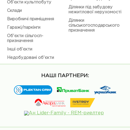
Об’єкти культпобуту
Ділянки під забудову
Склади
нежитлової нерухомості
Виробничі приміщення
Ділянки
сільськогосподарського
Гаражі/паркінги
призначення
Об'єкти сільгосп-
призначення
Інші об’єкти
Недобудовані об'єкти
НАШІ ПАРТНЕРИ: