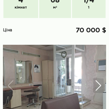
4
68
1
/
4
кімнат
м
2
1
70 000 $
Ціна