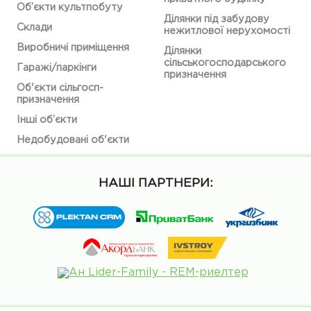
Об’єкти культпобуту
Ділянки під забудову
Склади
нежитлової нерухомості
Виробничі приміщення
Ділянки
сільськогосподарського
Гаражі/паркінги
призначення
Об'єкти сільгосп-
призначення
Інші об’єкти
Недобудовані об'єкти
НАШІ ПАРТНЕРИ: