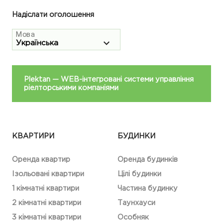
Надіслати оголошення
Мова
Plektan
— WEB-інтегровані системи управління
ріелторськими компаніями
КВАРТИРИ
БУДИНКИ
Оренда квартир
Оренда будинків
Ізольовані квартири
Цілі будинки
1 кімнатні квартири
Частина будинку
2 кімнатні квартири
Таунхауси
3 кімнатні квартири
Особняк