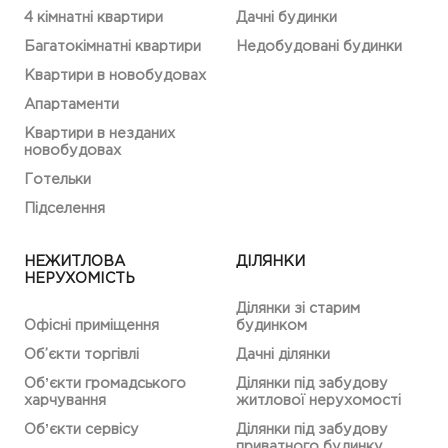
4 кімнатні квартири
Дачні будинки
Багатокімнатні квартири
Недобудовані будинки
Квартири в новобудовах
Апартаменти
Квартири в незданих
новобудовах
Готельки
Підселення
НЕЖИТЛОВА
ДІЛЯНКИ
НЕРУХОМІСТЬ
Ділянки зі старим
Офісні приміщення
будинком
Об’єкти торгівлі
Дачні ділянки
Обʼєкти громадського
Ділянки під забудову
харчування
житлової нерухомості
Обʼєкти сервісу
Ділянки під забудову
приватного будинку