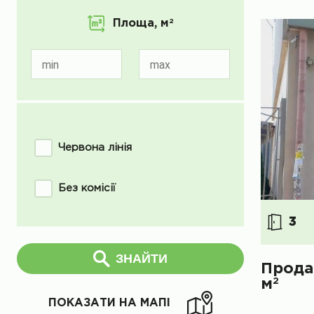
Площа,
м
2
min
max
Червона лінія
Без комісії
3
ЗНАЙТИ
Прода
2
м
ПОКАЗАТИ НА МАПІ