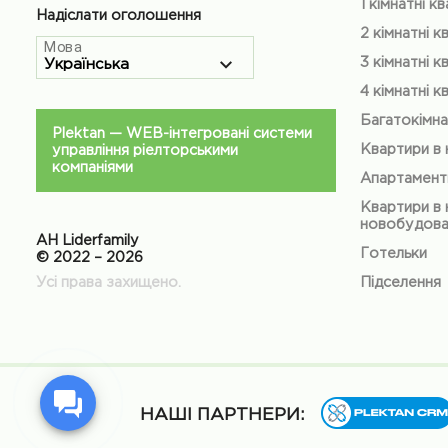
1 кімнатні к
Надіслати оголошення
2 кімнатні к
Мова
3 кімнатні к
4 кімнатні к
Багатокімна
Plektan
— WEB-інтегровані системи
Квартири в
управління ріелторськими
компаніями
Апартамент
Квартири в 
новобудов
АН Liderfamily
Готельки
© 2022 – 2026
Усі права захищено.
Підселення
НАШІ ПАРТНЕРИ: