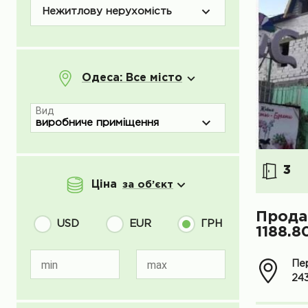
Нежитлову нерухомість
Одеса: Все місто
Вид
3
Ціна
за об’єкт
Прода
USD
EUR
ГРН
1188.8
min
max
Пер
24