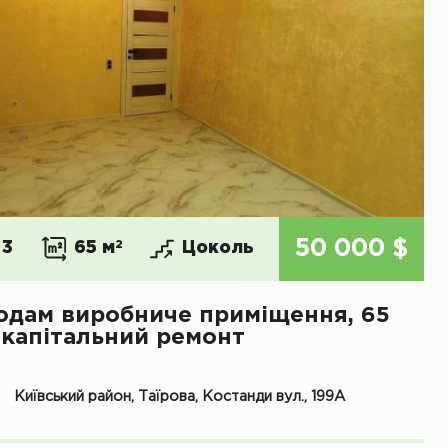
50 000 $
3
65 м
2
Цоколь
одам виробниче приміщення, 65
, капітальний ремонт
Київський район, Таїрова, Костанди вул., 199А