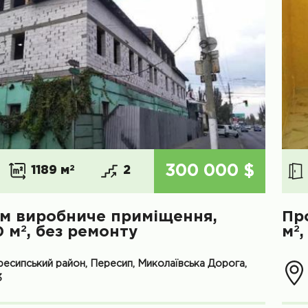
300 000 $
1189 м
2
2
м виробниче приміщення,
Пр
2
2
0 м
, без ремонту
м
есипський район, Пересип, Миколаївська Дорога,
3