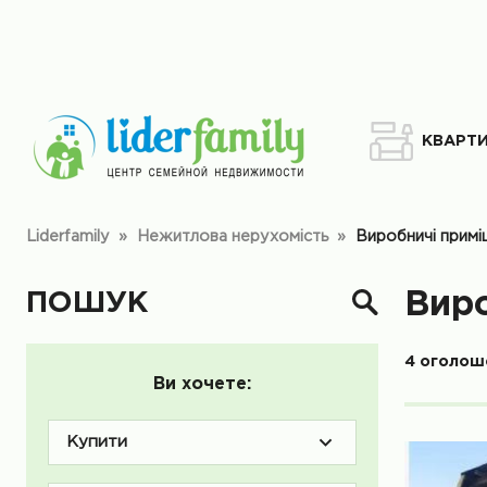
КВАРТ
Liderfamily
»
Нежитлова нерухомість
»
Виробничі прим
ПОШУК
Вир
4 оголош
Ви хочете:
Купити