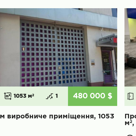
480 000 $
1053 м
2
1
м виробниче приміщення, 1053
Пр
2
м