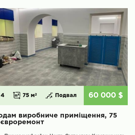
60 000 $
4
75 м
2
Подвал
одам виробниче приміщення, 75
, євроремонт