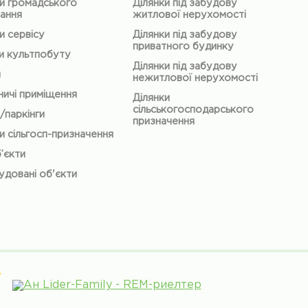
и громадського
Ділянки під забудову
ання
житлової нерухомості
и сервісу
Ділянки під забудову
приватного будинку
и культпобуту
Ділянки під забудову
и
нежитлової нерухомості
ичі приміщення
Ділянки
сільськогосподарського
/паркінги
призначення
и сільгосп-призначення
б’єкти
довані об'єкти