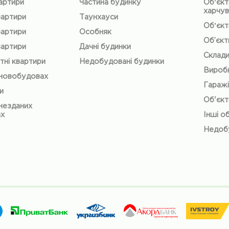
вартири
Частина будинку
Обʼєкт
харчув
вартири
Таунхауси
Обʼєкт
вартири
Особняк
Об’єкт
вартири
Дачні будинки
Склад
тні квартири
Недобудовані будинки
Виробн
 новобудовах
Гаражі
и
Об'єкт
незданих
ах
Інші о
Недобу