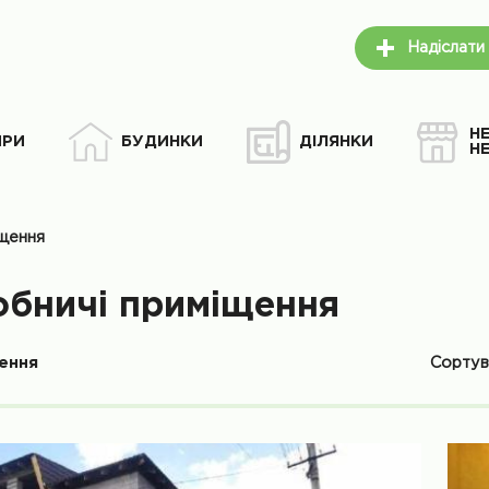
Надіслати
Н
ИРИ
БУДИНКИ
ДІЛЯНКИ
Н
іщення
обничі приміщення
Сорту
ення