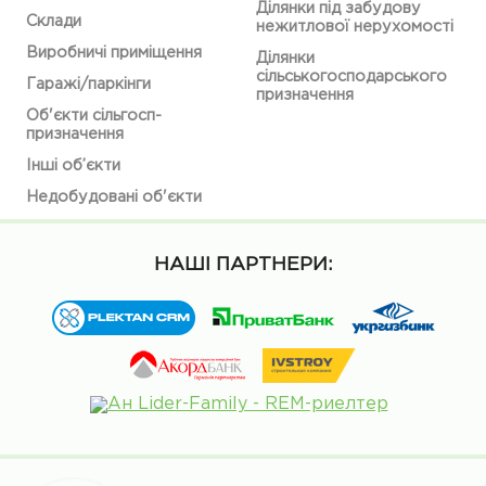
Ділянки під забудову
Склади
нежитлової нерухомості
Виробничі приміщення
Ділянки
сільськогосподарського
Гаражі/паркінги
призначення
Об'єкти сільгосп-
призначення
Інші об’єкти
Недобудовані об'єкти
НАШІ ПАРТНЕРИ: