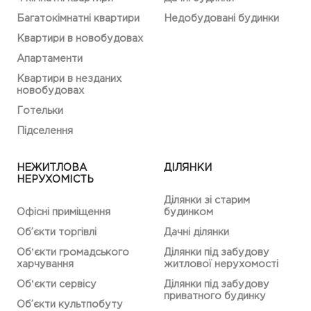
Багатокімнатні квартири
Недобудовані будинки
Квартири в новобудовах
Апартаменти
Квартири в незданих
новобудовах
Готельки
Підселення
НЕЖИТЛОВА
ДІЛЯНКИ
НЕРУХОМІСТЬ
Ділянки зі старим
Офісні приміщення
будинком
Об’єкти торгівлі
Дачні ділянки
Обʼєкти громадського
Ділянки під забудову
харчування
житлової нерухомості
Обʼєкти сервісу
Ділянки під забудову
приватного будинку
Об’єкти культпобуту