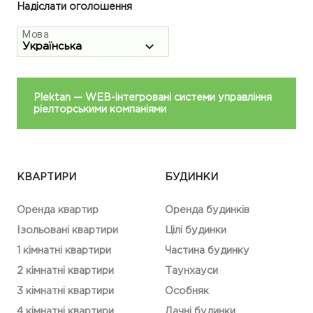
Надіслати оголошення
Мова
Plektan
— WEB-інтегровані системи управління
ріелторськими компаніями
КВАРТИРИ
БУДИНКИ
Оренда квартир
Оренда будинків
Ізольовані квартири
Цілі будинки
1 кімнатні квартири
Частина будинку
2 кімнатні квартири
Таунхауси
3 кімнатні квартири
Особняк
4 кімнатні квартири
Дачні будинки