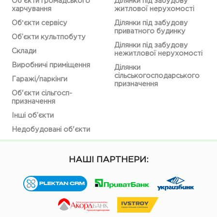
Обʼєкти громадського
Ділянки під забудову
харчування
житлової нерухомості
Обʼєкти сервісу
Ділянки під забудову
приватного будинку
Об’єкти культпобуту
Ділянки під забудову
Склади
нежитлової нерухомості
Виробничі приміщення
Ділянки
сільськогосподарського
Гаражі/паркінги
призначення
Об'єкти сільгосп-
призначення
Інші об’єкти
Недобудовані об'єкти
НАШІ ПАРТНЕРИ: