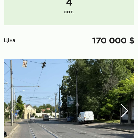
4
сот.
170 000 $
Ціна