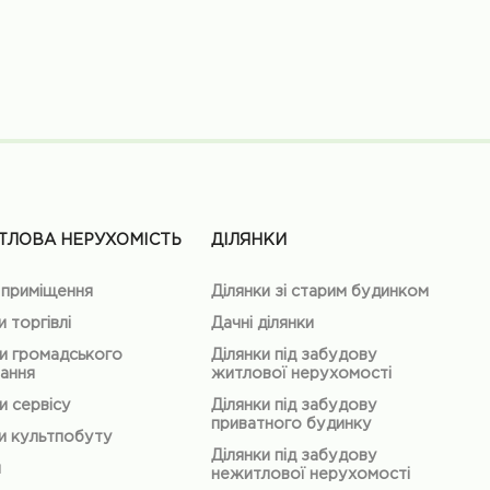
ТЛОВА НЕРУХОМІСТЬ
ДІЛЯНКИ
 приміщення
Ділянки зі старим будинком
и торгівлі
Дачні ділянки
и громадського
Ділянки під забудову
ання
житлової нерухомості
и сервісу
Ділянки під забудову
приватного будинку
и культпобуту
Ділянки під забудову
и
нежитлової нерухомості