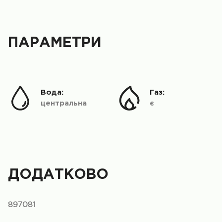
ПАРАМЕТРИ
Вода:
Газ:
центральна
є
ДОДАТКОВО
897081