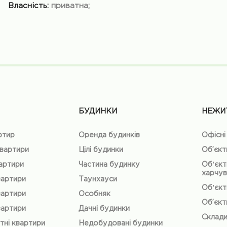
Власність:
приватна;
БУДИНКИ
НЕЖИ
ртир
Оренда будинків
Офісні
квартири
Цілі будинки
Об’єкт
вартири
Частина будинку
Обʼєкт
харчув
вартири
Таунхауси
Обʼєкт
вартири
Особняк
Об’єкт
вартири
Дачні будинки
Склад
тні квартири
Недобудовані будинки