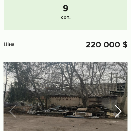
9
сот.
220 000 $
Ціна