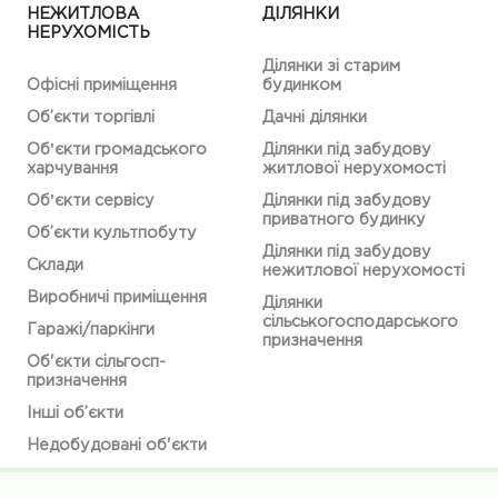
НЕЖИТЛОВА
ДІЛЯНКИ
НЕРУХОМІСТЬ
Ділянки зі старим
Офісні приміщення
будинком
Об’єкти торгівлі
Дачні ділянки
Обʼєкти громадського
Ділянки під забудову
харчування
житлової нерухомості
Обʼєкти сервісу
Ділянки під забудову
приватного будинку
Об’єкти культпобуту
Ділянки під забудову
Склади
нежитлової нерухомості
Виробничі приміщення
Ділянки
сільськогосподарського
Гаражі/паркінги
призначення
Об'єкти сільгосп-
призначення
Інші об’єкти
Недобудовані об'єкти