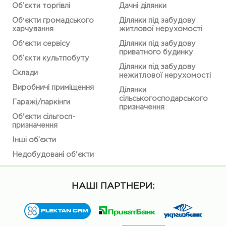
Об’єкти торгівлі
Дачні ділянки
Обʼєкти громадського
Ділянки під забудову
харчування
житлової нерухомості
Обʼєкти сервісу
Ділянки під забудову
приватного будинку
Об’єкти культпобуту
Ділянки під забудову
Склади
нежитлової нерухомості
Виробничі приміщення
Ділянки
сільськогосподарського
Гаражі/паркінги
призначення
Об'єкти сільгосп-
призначення
Інші об’єкти
Недобудовані об'єкти
НАШІ ПАРТНЕРИ: