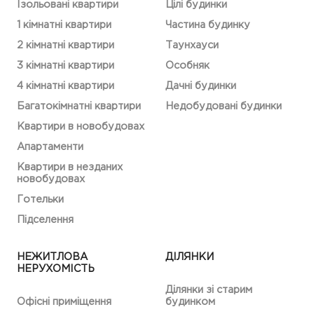
Ізольовані квартири
Цілі будинки
1 кімнатні квартири
Частина будинку
2 кімнатні квартири
Таунхауси
3 кімнатні квартири
Особняк
4 кімнатні квартири
Дачні будинки
Багатокімнатні квартири
Недобудовані будинки
Квартири в новобудовах
Апартаменти
Квартири в незданих
новобудовах
Готельки
Підселення
НЕЖИТЛОВА
ДІЛЯНКИ
НЕРУХОМІСТЬ
Ділянки зі старим
Офісні приміщення
будинком