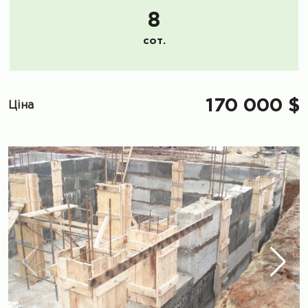
8
сот.
170 000 $
Ціна