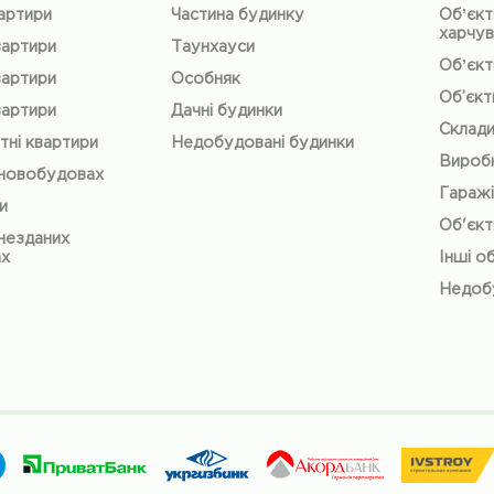
вартири
Частина будинку
Обʼєкт
харчув
вартири
Таунхауси
Обʼєкт
вартири
Особняк
Об’єкт
вартири
Дачні будинки
Склад
тні квартири
Недобудовані будинки
Виробн
 новобудовах
Гаражі
и
Об'єкт
незданих
ах
Інші о
Недобу