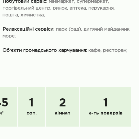
Побутовий сервіс:
мінімаркет, супермаркет,
торгівельний центр, ринок, аптека, перукарня,
пошта, хімчистка;
Релаксаційні сервіси:
парк (сад), дитячий майданчик,
море;
Обʼєкти громадського харчування:
кафе, ресторан;
45
1
2
1
м
2
сот.
кімнат
к-ть поверхів