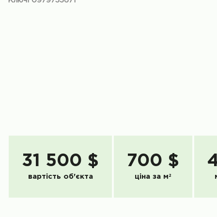
Ключі 0979733671
31 500 $
700 $
вартість об'єкта
ціна за м
2