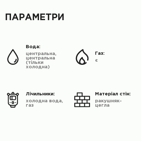
ПАРАМЕТРИ
Вода:
Газ:
центральна,
центральна
є
(тільки
холодна)
Лічильники:
Матеріал стін:
холодна вода,
ракушняк-
газ
цегла