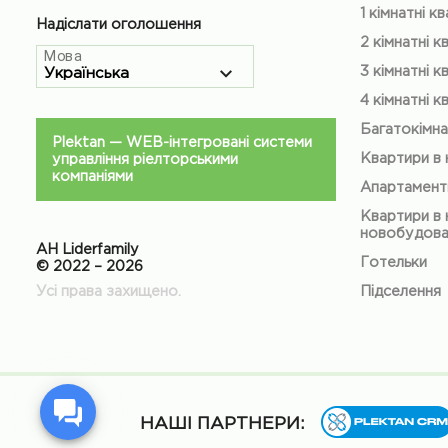
1 кімнатні к
Надіслати оголошення
2 кімнатні к
Мова
3 кімнатні к
4 кімнатні к
Багатокімна
Plektan
— WEB-інтегровані системи
Квартири в
управління ріелторськими
компаніями
Апартамент
Квартири в 
новобудов
АН Liderfamily
Готельки
© 2022 – 2026
Усі права захищено.
Підселення
НАШІ ПАРТНЕРИ: