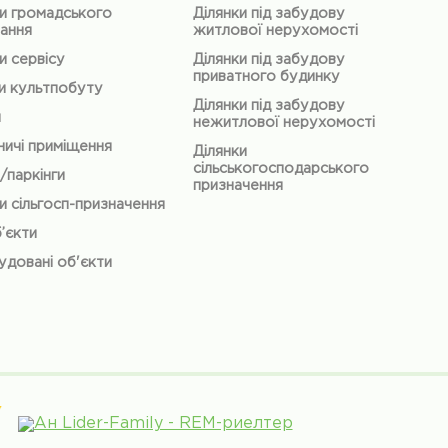
и громадського
Ділянки під забудову
ання
житлової нерухомості
и сервісу
Ділянки під забудову
приватного будинку
и культпобуту
Ділянки під забудову
и
нежитлової нерухомості
ичі приміщення
Ділянки
сільськогосподарського
/паркінги
призначення
и сільгосп-призначення
б’єкти
довані об'єкти