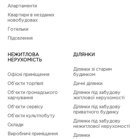
Апартаменти
Квартири в незданих
новобудовах
Готельки
Підселення
НЕЖИТЛОВА
ДІЛЯНКИ
НЕРУХОМІСТЬ
Ділянки зі старим
Офісні приміщення
будинком
Об’єкти торгівлі
Дачні ділянки
Обʼєкти громадського
Ділянки під забудову
харчування
житлової нерухомості
Обʼєкти сервісу
Ділянки під забудову
приватного будинку
Об’єкти культпобуту
Ділянки під забудову
Склади
нежитлової нерухомості
Виробничі приміщення
Ділянки