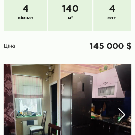
4
140
4
кімнат
м
2
сот.
145 000 $
Ціна