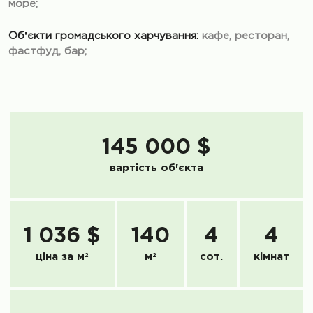
море;
Обʼєкти громадського харчування:
кафе, ресторан,
фастфуд, бар;
145 000 $
вартість об'єкта
1 036 $
140
4
4
ціна за м
2
м
2
сот.
кімнат