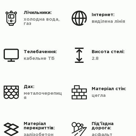
Лічильники:
Інтернет:
холодна вода,
виділена лінія
газ
Телебачення:
Висота стелі:
кабельне ТБ
2.8
Дах:
Матеріал стін:
металочерепиц
цегла
я
Матеріал
Під’їздна
перекриттів:
дорога:
залізобетон
асфальт