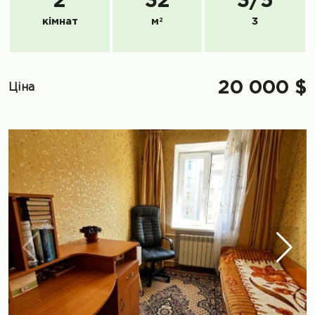
2
32
3
/
5
кімнат
м
2
3
20 000 $
Ціна