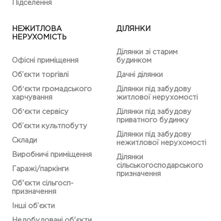
Підселення
НЕЖИТЛОВА
ДІЛЯНКИ
НЕРУХОМІСТЬ
Ділянки зі старим
Офісні приміщення
будинком
Об’єкти торгівлі
Дачні ділянки
Обʼєкти громадського
Ділянки під забудову
харчування
житлової нерухомості
Обʼєкти сервісу
Ділянки під забудову
приватного будинку
Об’єкти культпобуту
Ділянки під забудову
Склади
нежитлової нерухомості
Виробничі приміщення
Ділянки
сільськогосподарського
Гаражі/паркінги
призначення
Об'єкти сільгосп-
призначення
Інші об’єкти
Недобудовані об'єкти