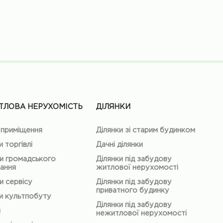
ТЛОВА НЕРУХОМІСТЬ
ДІЛЯНКИ
 приміщення
Ділянки зі старим будинком
и торгівлі
Дачні ділянки
и громадського
Ділянки під забудову
ання
житлової нерухомості
и сервісу
Ділянки під забудову
приватного будинку
и культпобуту
Ділянки під забудову
и
нежитлової нерухомості