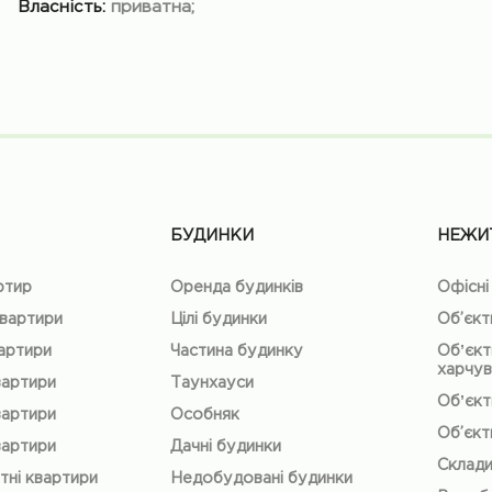
Власність:
приватна;
БУДИНКИ
НЕЖИ
ртир
Оренда будинків
Офісні
квартири
Цілі будинки
Об’єкт
вартири
Частина будинку
Обʼєкт
харчув
вартири
Таунхауси
Обʼєкт
вартири
Особняк
Об’єкт
вартири
Дачні будинки
Склад
тні квартири
Недобудовані будинки