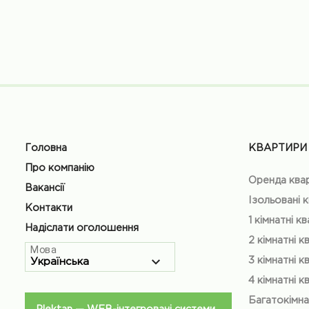
Головна
КВАРТИРИ
Про компанію
Оренда ква
Вакансії
Ізольовані 
Контакти
1 кімнатні к
Надіслати оголошення
2 кімнатні к
Мова
3 кімнатні к
4 кімнатні к
Багатокімна