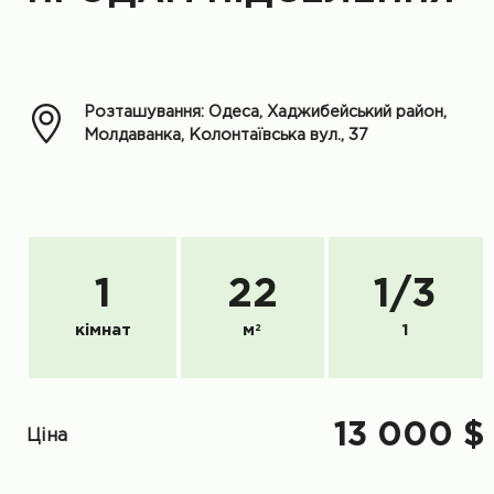
Розташування: Одеса, Хаджибейський район,
Молдаванка, Колонтаївська вул., 37
1
22
1
/
3
кімнат
м
2
1
13 000 $
Ціна