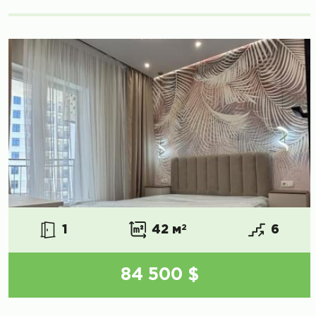
1
42 м
2
6
84 500 $