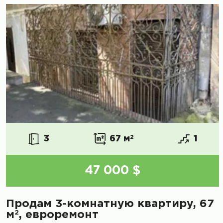
3
67 м
2
1
47 000 $
Продам 3-комнатную квартиру, 67
2
м
, евроремонт