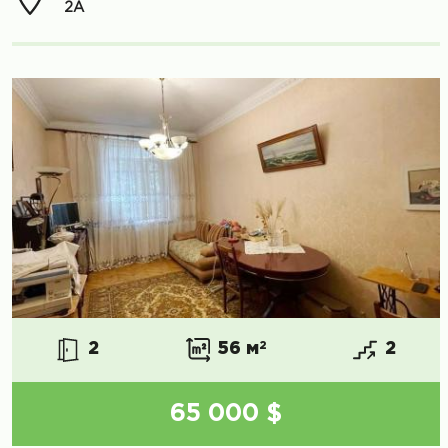
2А
2
56 м
2
2
65 000 $