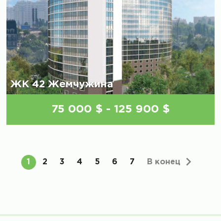
ЖК 42 Жемчужина
75 000 $ - 125 900 $
В конец
1
2
3
4
5
6
7