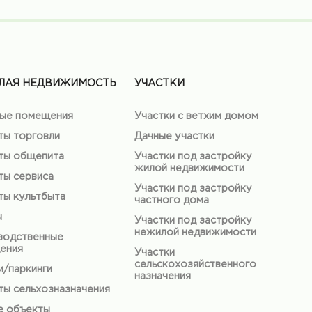
ЛАЯ НЕДВИЖИМОСТЬ
УЧАСТКИ
ые помещения
Участки с ветхим домом
ты торговли
Дачные участки
ты общепита
Участки под застройку
жилой недвижимости
ты сервиса
Участки под застройку
ты культбыта
частного дома
ы
Участки под застройку
нежилой недвижимости
водственные
ения
Участки
сельскохозяйственного
/паркинги
назначения
ы сельхозназначения
е объекты