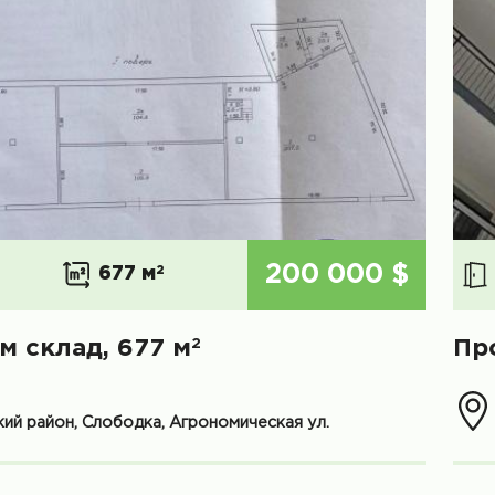
200 000 $
677 м
2
2
м склад, 677 м
Пр
ий район, Слободка, Агрономическая ул.