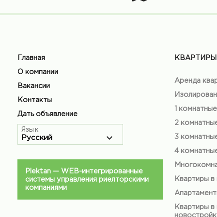
Главная
КВАРТИРЫ
О компании
Аренда ква
Вакансии
Изолирован
Контакты
1 комнатные
Дать объявление
2 комнатны
Язык
3 комнатны
4 комнатны
Многокомна
Plektan
— WEB-интегрированные
Квартиры в
системы управления риелторскими
компаниями
Апартамен
Квартиры в
новостройк