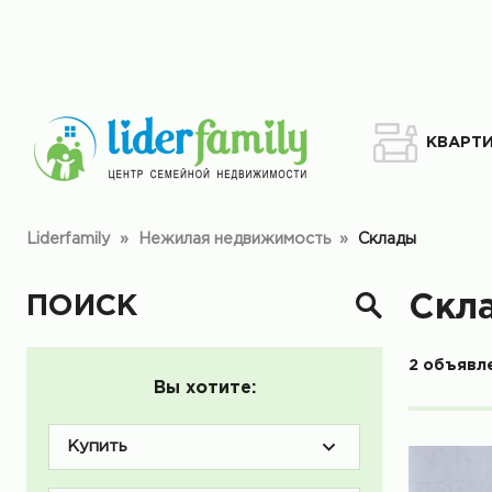
КВАРТ
Liderfamily
»
Нежилая недвижимость
»
Склады
ПОИСК
Скл
2 объявл
Вы хотите:
Купить