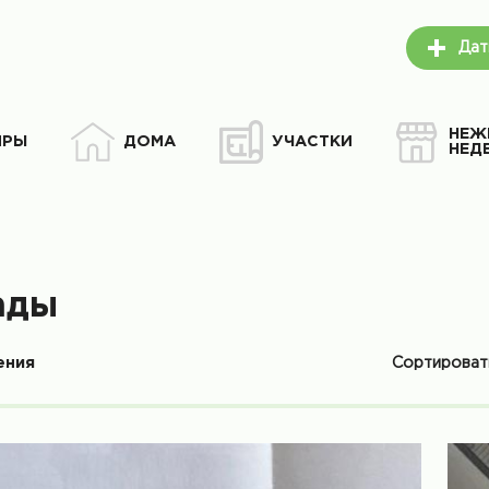
Дат
НЕЖ
ИРЫ
ДОМА
УЧАСТКИ
НЕД
ады
Сортирова
ения