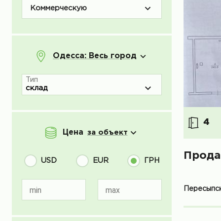
Коммерческую
Одесса: Весь город
Тип
4
Цена
за объект
Прода
USD
EUR
ГРН
Пересыпск
min
max