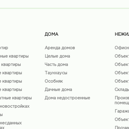
ДОМА
НЕЖИ
ртир
Аренда домов
Офисн
ные квартиры
Целые дома
Объек
 квартиры
Часть дома
Объек
е квартиры
Таунхаусы
Объек
е квартиры
Особняк
Объек
е квартиры
Дачные дома
Склад
тные квартиры
Дома недостроенные
Произ
помещ
 новостройках
Гаражи
ты
Объект
 несданных
ах
Прочи