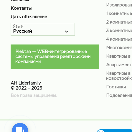
Изолирован
Контакты
1 комнатные
Дать объявление
2 комнатны
Язык
3 комнатны
4 комнатны
Многокомна
Plektan
— WEB-интегрированные
Квартиры в
системы управления риелторскими
компаниями
Апартамен
Квартиры в
новостройк
АН Liderfamily
Гостинки
© 2022 – 2026
Все права защищены.
Подселения