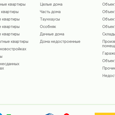
ные квартиры
Целые дома
Объек
 квартиры
Часть дома
Объек
е квартиры
Таунхаусы
Объек
е квартиры
Особняк
Объек
е квартиры
Дачные дома
Склад
тные квартиры
Дома недостроенные
Произ
помещ
 новостройках
Гаражи
ты
Объект
 несданных
ах
Прочи
Недос