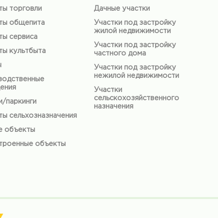
ты торговли
Дачные участки
ты общепита
Участки под застройку
жилой недвижимости
ты сервиса
Участки под застройку
ты культбыта
частного дома
ы
Участки под застройку
нежилой недвижимости
водственные
ения
Участки
сельскохозяйственного
/паркинги
назначения
ы сельхозназначения
е объекты
троенные объекты