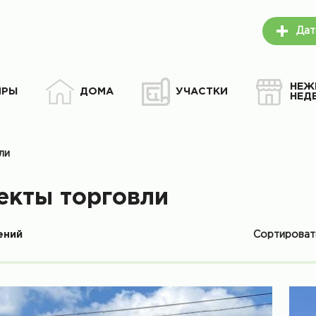
Дат
НЕЖ
ИРЫ
ДОМА
УЧАСТКИ
НЕД
ли
екты торговли
Сортирова
ений