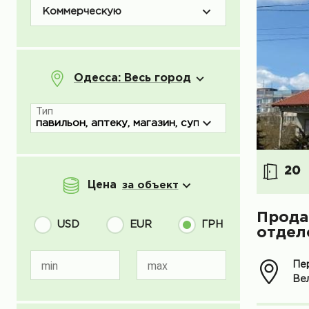
Коммерческую
Одесса: Весь город
Тип
20
Цена
за объект
Прода
USD
EUR
ГРН
отдел
min
max
Пе
Вел