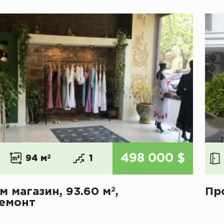
498 000 $
94 м
2
1
2
м магазин, 93.60 м
,
Пр
емонт