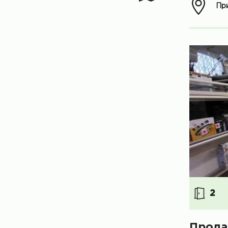
При
2
Прода