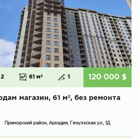
120 000 $
2
61 м
2
1
2
одам магазин, 61 м
, без ремонта
Приморский район, Аркадия, Генуэзская ул., 1Д