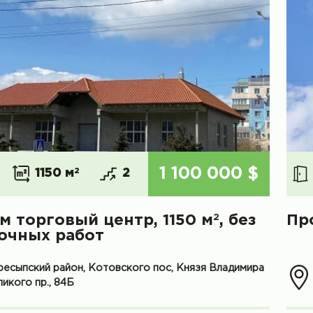
1 100 000 $
1150 м
2
2
2
м торговый центр, 1150 м
, без
Пр
очных работ
ресыпский район, Котовского пос, Князя Владимира
икого пр., 84Б