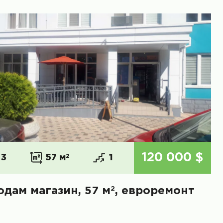
120 000 $
3
57 м
2
1
2
одам магазин, 57 м
, евроремонт