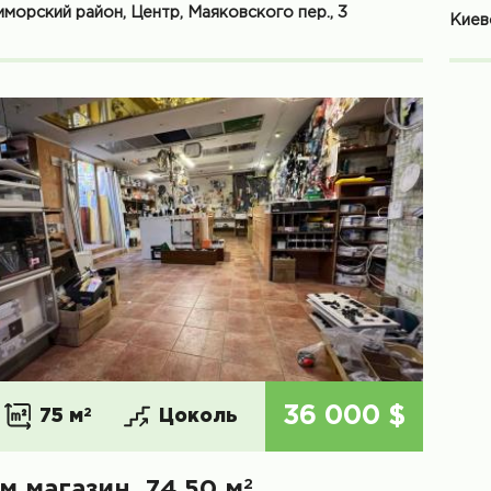
морский район, Центр, Маяковского пер., 3
Киев
36 000 $
75 м
2
Цоколь
2
м магазин, 74.50 м
,