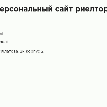
ерсональный сайт риелто
лі
мелі
Філатова, 2к корпус 2,