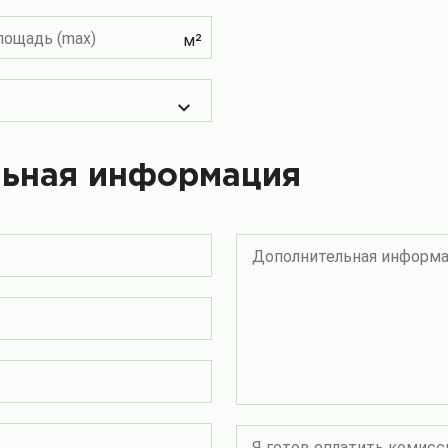
лощадь (max)
м²
льная информация
Дополнительная информ
Я готов оплатить комисс