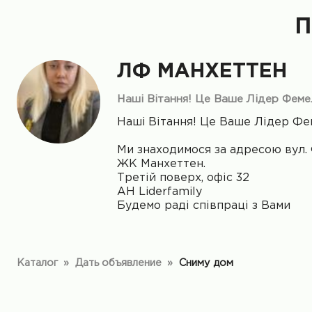
П
ЛФ МАНХЕТТЕН
Нашi Вітання! Це Ваше Лідер Феме
Нашi Вітання! Це Ваше Лідер Фе
Ми знаходимося за адресою вул. 
ЖК Манхеттен.
Третій поверх, офіс 32
АН Liderfamily
Будемо раді співпраці з Вами
Каталог
»
Дать объявление
»
Сниму дом