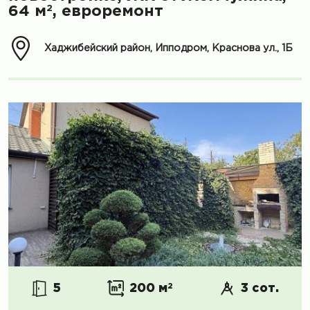
2
64 м
, евроремонт
Хаджибейский район, Ипподром, Краснова ул., 1Б
5
200 м
2
3 сот.