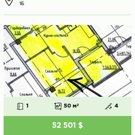
1Б
1
50 м
2
4
52 501 $