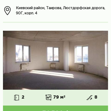
Киевский район, Таирова, Люстдорфская дорога,
90Г, корп. 4
2
79 м
2
8