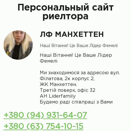
Персональный сайт
риелтора
ЛФ МАНХЕТТЕН
Нашi Вітання! Це Ваше Лідер Фемелі
Нашi Вітання! Це Ваше Лідер
Фемелі
Ми знаходимося за адресою вул.
Філатова, 2к корпус 2,
ЖК Манхеттен.
Третій поверх, офіс 32
АН Liderfamily
Будемо раді співпраці з Вами
+380 (94) 931-64-07
+380 (63) 754-10-15