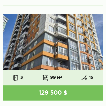
3
99 м
2
15
129 500 $