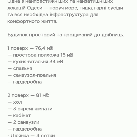
Одна з найпрестижніших та найзатишніших
локацій Одеси — поруч море, тиша, гарні сусіди
та вся необхідна інфраструктура для
комфортного життя.
Будинок просторий та продуманий до дрібниць.
1 поверх — 76,4 м²:
— простора прихожа 16 м²
— кухня-вітальня 34 м²
— спальня
— санвузол-пральня
— гардеробна
2 поверх — 81 м²:
— хол
— 3 окремі кімнати
— кабінет
— 2 санвузли
— гардеробна
- Ділянка — 4 сотки