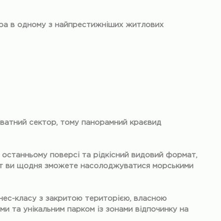
ира в одному з найпрестижніших житлових
иватний сектор, тому панорамний краєвид
а останньому поверсі та рідкісний видовий формат,
ут ви щодня зможете насолоджуватися морськими
ес-класу з закритою територією, власною
и та унікальним парком із зонами відпочинку на