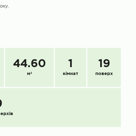
оку.
44.60
1
19
м
2
кімнат
поверх
9
верхів