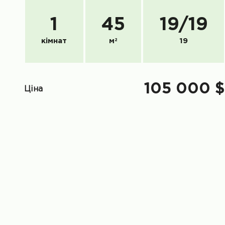
1
45
19
/
19
кімнат
м
2
19
105 000 $
Ціна