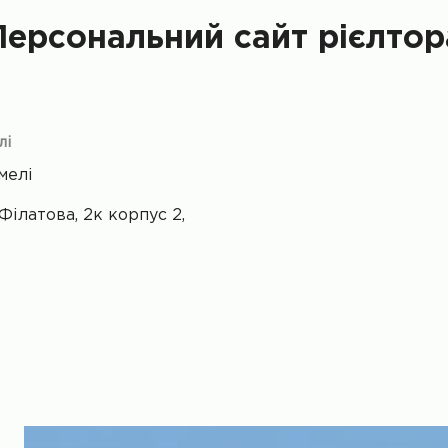
Персональний сайт рієлтор
лі
мелі
Філатова, 2к корпус 2,