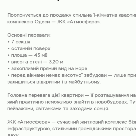
Пропонується до продажу стильна 1-кімнатна кварт
комплексів Одеси — ЖК «Атмосфера».
Основні переваги:
• 7 секція
• останній поверх
• площа — 45 м²
• висота стелі — 3,20 м
• захопливий прямий вид на море
• перед вікнами немає висотної забудови — лише пр
залишиться відкритим і в майбутньому.
Головна перевага цієї квартири — її розташування н
який практично неможливо знайти в новобудовах. Т
пейзажами, світанками та заходами сонця.
ЖК «Атмосфера» — сучасний житловий комплекс бізн
інфраструктурою, стильними громадськими просторам
даху.