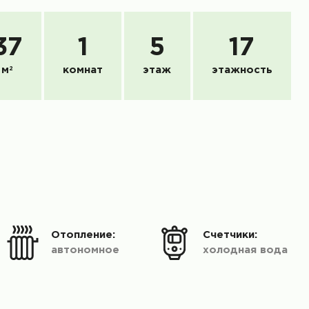
37
1
5
17
м
2
комнат
этаж
этажность
Отопление:
Счетчики:
автономное
холодная вода